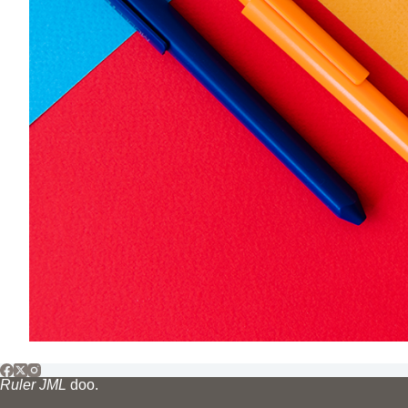
Ruler JML
doo.