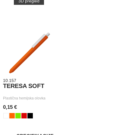
3D pregled
10.157
TERESA SOFT
Plastična hemijska olovka
0,15 €