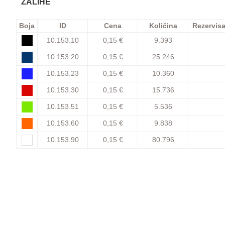
ZALIHE
Boja
ID
Cena
Količina
Rezervis
10.153.10
0,15 €
9.393
10.153.20
0,15 €
25.246
10.153.23
0,15 €
10.360
10.153.30
0,15 €
15.736
10.153.51
0,15 €
5.536
10.153.60
0,15 €
9.838
10.153.90
0,15 €
80.796