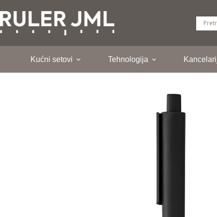
Skip
to
content
Kućni setovi
Tehnologija
Kancelari