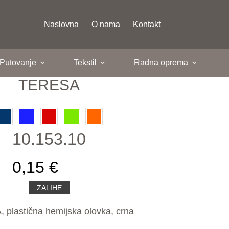
Naslovna
O nama
Kontakt
 Putovanje
Tekstil
Radna oprema
TERESA
10.153.10
0,15 €
ZALIHE
plastična hemijska olovka, crna