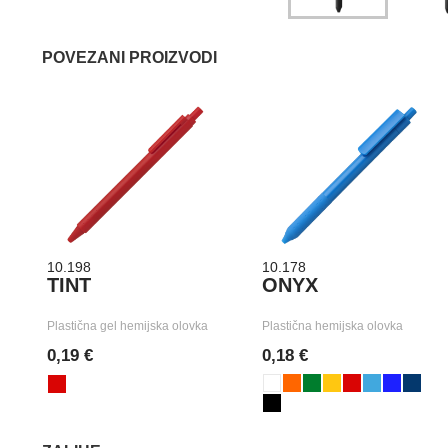
POVEZANI PROIZVODI
10.198
10.178
TINT
ONYX
Plastična gel hemijska olovka
Plastična hemijska olovka
0,19 €
0,18 €