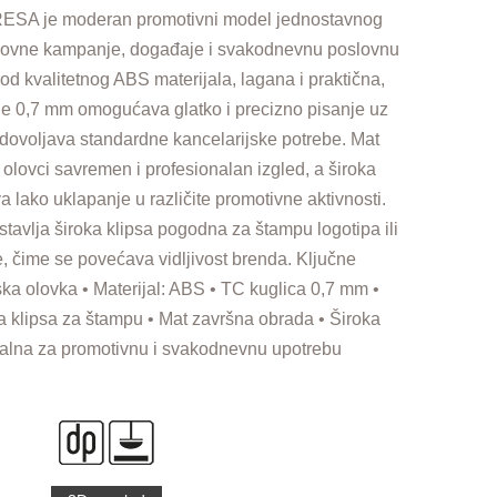
ESA je moderan promotivni model jednostavnog
asovne kampanje, događaje i svakodnevnu poslovnu
od kvalitetnog ABS materijala, lagana i praktična,
ne 0,7 mm omogućava glatko i precizno pisanje uz
adovoljava standardne kancelarijske potrebe. Mat
olovci savremen i profesionalan izgled, a široka
 lako uklapanje u različite promotivne aktivnosti.
avlja široka klipsa pogodna za štampu logotipa ili
, čime se povećava vidljivost brenda. Ključne
ska olovka • Materijal: ABS • TC kuglica 0,7 mm •
a klipsa za štampu • Mat završna obrada • Široka
dealna za promotivnu i svakodnevnu upotrebu