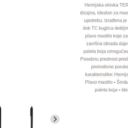
Hemijska olovka TER
dizajna, idealan za m
upotrebu. Izrađena je 
dok TC kuglica deblji
plavo mastilo koje z
završna obrada daje 
paleta boja omogućava
Posebnu prednost predst
promotivne poruke
karakteristike: Hemij
Plavo mastilo • Širok
paleta boja • I