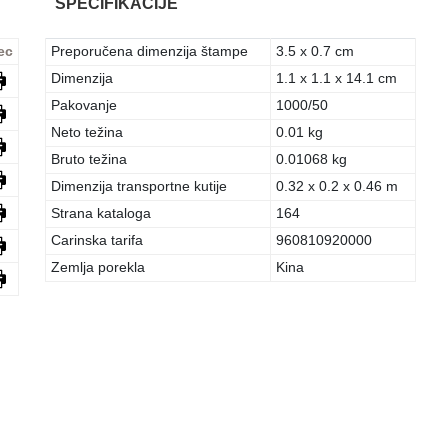
SPECIFIKACIJE
ec
Preporučena dimenzija štampe
3.5 x 0.7 cm
Dimenzija
1.1 x 1.1 x 14.1 cm
Pakovanje
1000/50
Neto težina
0.01 kg
Bruto težina
0.01068 kg
Dimenzija transportne kutije
0.32 x 0.2 x 0.46 m
Strana kataloga
164
Carinska tarifa
960810920000
Zemlja porekla
Kina