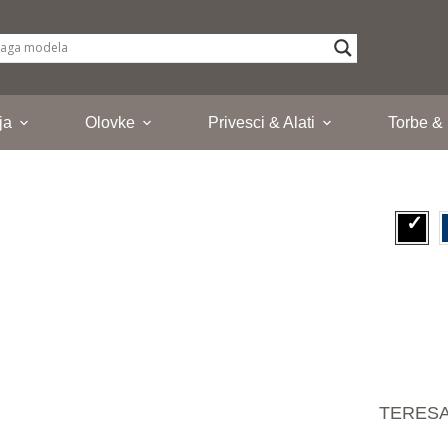
ja
Olovke
Privesci & Alati
Torbe &
TERESA, 