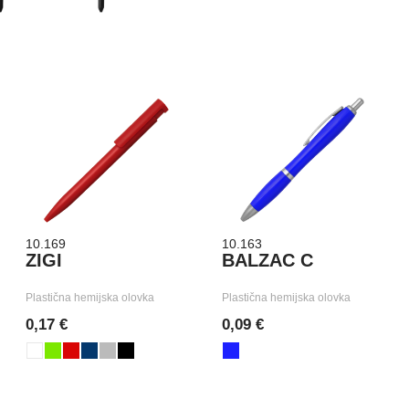
10.169
10.163
ZIGI
BALZAC C
Plastična hemijska olovka
Plastična hemijska olovka
0,17 €
0,09 €