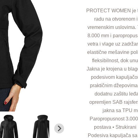
PROTECT WOMEN je tros
radu na otvorenom i 
vremenskim uslovima.
8.000 mm i paropropusn
vetra i vlage uz zadrž
elastične mešavine poli
fleksibilnost, dok unu
Jakna je krojena u bla
podesivom kapuljačom
praktičnim džepovima 
dodatnu zaštitu leđ
opremljen SAB rajsferš
jakna sa TPU m
Paropropusnost 3.000 g
postava • Strukirani
Podesiva kapuljača sa 