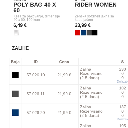
POLY BAG 40 X
RIDER WOMEN
60
Kesa za pakovanje, dimenzije
Ženska softshell jakna sa
40 x 60, 100 kom
kapuljačom
6,49 €
23,99 €
ZALIHE
Boja
ID
Cena
S
Zaliha
298
Rezervisano
0
57.026.10
21,99 €
(2-5 dana)
0
Dolaza
Zaliha
102
Rezervisano
0
57.026.11
21,99 €
(2-5 dana)
0
Zaliha
187
Rezervisano
0
57.026.20
21,99 €
(2-5 dana)
0
Dolaza
Zaliha
105