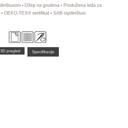
sferšlusom • Džep na grudima • Produžena leđa za
 • OEKO-TEX® sertifikat • SAB rajsferšlusi
3D pregled
Specifikacije