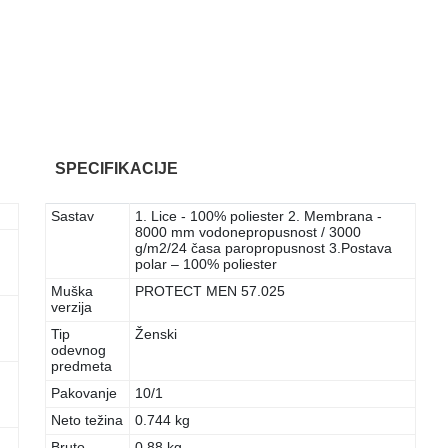
SPECIFIKACIJE
Sastav
1. Lice - 100% poliester 2. Membrana -
8000 mm vodonepropusnost / 3000
g/m2/24 časa paropropusnost 3.Postava
polar – 100% poliester
Muška
PROTECT MEN 57.025
verzija
Tip
Ženski
odevnog
predmeta
Pakovanje
10/1
Neto težina
0.744 kg
Bruto
0.88 kg