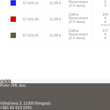
Rezervisano
0
57.026.23
21,99 €
(2-5 dana)
0
Zaliha
100
Rezervisano
0
57.026.30
21,99 €
(2-5 dana)
0
Dolaza
Zaliha
137
Rezervisano
0
57.026.55
21,99 €
(2-5 dana)
0
Ruler JML
doo.
Višnjićeva 3, 11000 Beograd.
+381 65 933 0055.