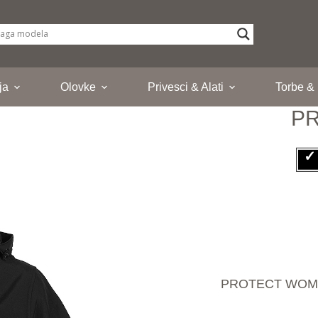
ja
Olovke
Privesci & Alati
Torbe &
P
PROTECT WOMEN, 