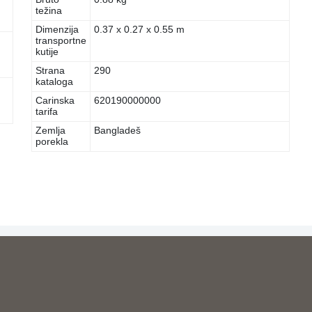
težina
Dimenzija
0.37 x 0.27 x 0.55 m
transportne
kutije
Strana
290
kataloga
Carinska
620190000000
tarifa
Zemlja
Bangladeš
porekla