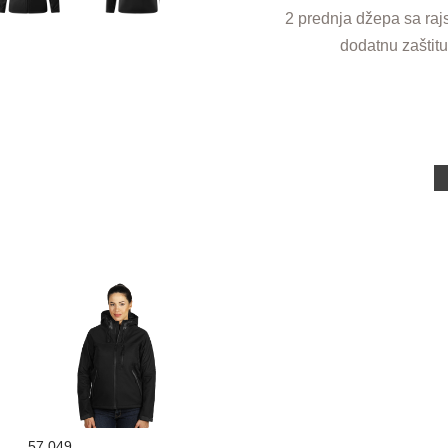
2 prednja džepa sa raj
dodatnu zaštitu
57.049