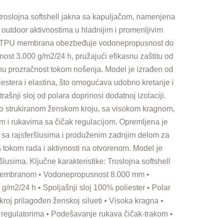
lojna softshell jakna sa kapuljačom, namenjena
outdoor aktivnostima u hladnijim i promenljivim
 TPU membrana obezbeđuje vodonepropusnost do
ost 3.000 g/m2/24 h, pružajući efikasnu zaštitu od
anu prozračnost tokom nošenja. Model je izrađen od
estera i elastina, što omogućava udobno kretanje i
trašnji sloj od polara doprinosi dodatnoj izolaciji.
go strukiranom ženskom kroju, sa visokom kragnom,
 i rukavima sa čičak regulacijom. Opremljena je
sa rajsferšlusima i produženim zadnjim delom za
a tokom rada i aktivnosti na otvorenom. Model je
lusima. Ključne karakteristike: Troslojna softshell
embranom • Vodonepropusnost 8.000 mm •
/m2/24 h • Spoljašnji sloj 100% poliester • Polar
 kroj prilagođen ženskoj silueti • Visoka kragna •
regulatorima • Podešavanje rukava čičak-trakom •