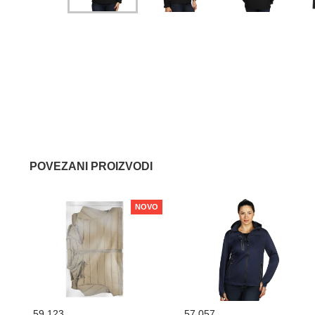
POVEZANI PROIZVODI
NOVO
59.123
57.057