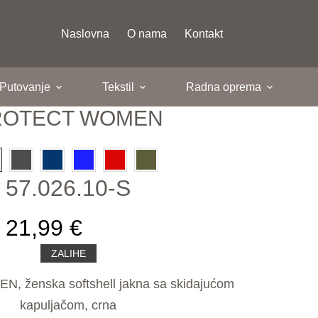
Naslovna
O nama
Kontakt
 Putovanje
Tekstil
Radna oprema
ROTECT WOMEN
57.026.10-S
21,99 €
ZALIHE
ženska softshell jakna sa skidajućom
kapuljačom, crna