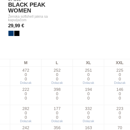
BLACK PEAK
WOMEN
Ženska softshell jakna sa
kapuljačom
29,99 €
M
L
XL
XXL
472
252
251
225
0
0
0
0
0
0
0
0
k
Dolazak
Dolazak
Dolazak
Dolazak
222
398
194
146
0
0
0
0
0
0
0
0
282
177
332
223
0
0
0
0
0
0
0
0
k
Dolazak
Dolazak
Dolazak
242
356
163
70