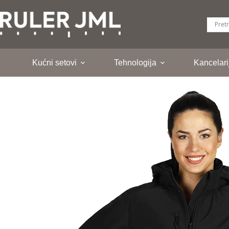
Skip
to
content
Kućni setovi
Tehnologija
Kancelari