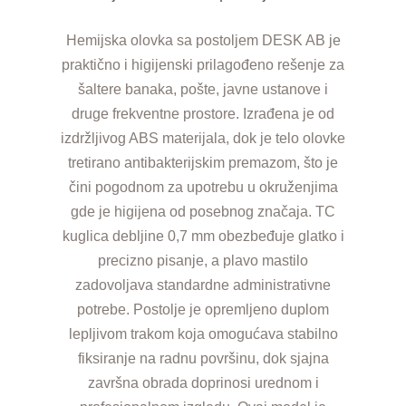
Hemijska olovka sa postoljem DESK AB je
praktično i higijenski prilagođeno rešenje za
šaltere banaka, pošte, javne ustanove i
druge frekventne prostore. Izrađena je od
izdržljivog ABS materijala, dok je telo olovke
tretirano antibakterijskim premazom, što je
čini pogodnom za upotrebu u okruženjima
gde je higijena od posebnog značaja. TC
kuglica debljine 0,7 mm obezbeđuje glatko i
precizno pisanje, a plavo mastilo
zadovoljava standardne administrativne
potrebe. Postolje je opremljeno duplom
lepljivom trakom koja omogućava stabilno
fiksiranje na radnu površinu, dok sjajna
završna obrada doprinosi urednom i