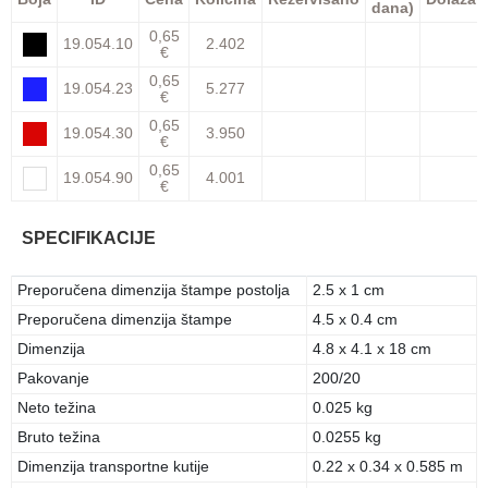
dana)
0,65
19.054.10
2.402
€
0,65
19.054.23
5.277
€
0,65
19.054.30
3.950
€
0,65
19.054.90
4.001
€
SPECIFIKACIJE
Preporučena dimenzija štampe postolja
2.5 x 1 cm
Preporučena dimenzija štampe
4.5 x 0.4 cm
Dimenzija
4.8 x 4.1 x 18 cm
Pakovanje
200/20
Neto težina
0.025 kg
Bruto težina
0.0255 kg
Dimenzija transportne kutije
0.22 x 0.34 x 0.585 m