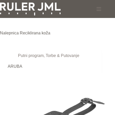
Skip
to
content
Nalepnica
Reciklirana koža
Putni program
,
Torbe & Putovanje
ARUBA