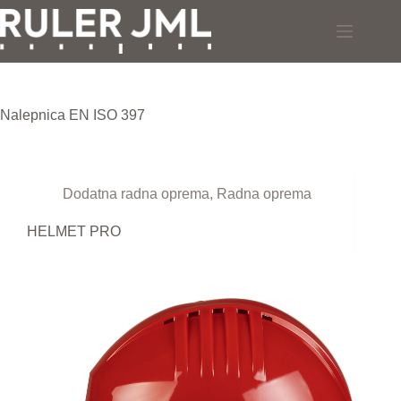
Skip
to
content
Nalepnica
EN ISO 397
Dodatna radna oprema
,
Radna oprema
HELMET PRO