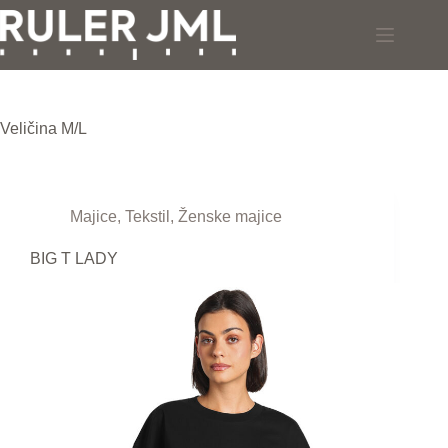
Skip
to
content
Veličina
M/L
Majice
,
Tekstil
,
Ženske majice
BIG T LADY