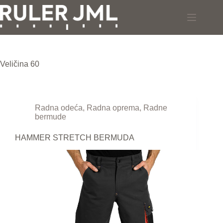
Skip
to
content
Veličina
60
Radna odeća
,
Radna oprema
,
Radne
bermude
HAMMER STRETCH BERMUDA