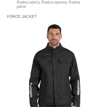
Radna odeća
,
Radna oprema
,
Radne
jakne
FORCE JACKET