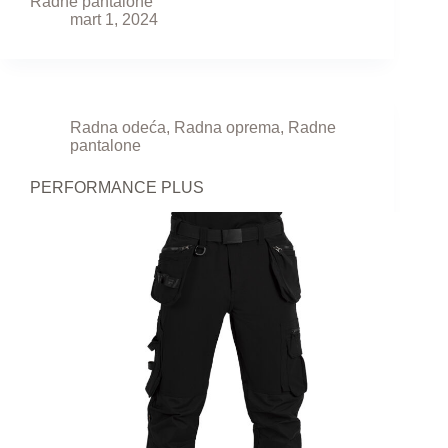
Radne pantalone
mart 1, 2024
Radna odeća
,
Radna oprema
,
Radne
pantalone
PERFORMANCE PLUS