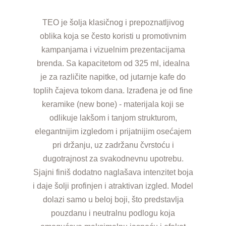
TEO je šolja klasičnog i prepoznatljivog
oblika koja se često koristi u promotivnim
kampanjama i vizuelnim prezentacijama
brenda. Sa kapacitetom od 325 ml, idealna
je za različite napitke, od jutarnje kafe do
toplih čajeva tokom dana. Izrađena je od fine
keramike (new bone) - materijala koji se
odlikuje lakšom i tanjom strukturom,
elegantnijim izgledom i prijatnijim osećajem
pri držanju, uz zadržanu čvrstoću i
dugotrajnost za svakodnevnu upotrebu.
Sjajni finiš dodatno naglašava intenzitet boja
i daje šolji profinjen i atraktivan izgled. Model
dolazi samo u beloj boji, što predstavlja
pouzdanu i neutralnu podlogu koja