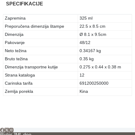
SPECIFIKACIJE
Zapremina
325 ml
Preporučena dimenzija štampe
22.5 x 8.5 cm
Dimenzija
Ø 8.1 x 9.5cm
Pakovanje
48/12
Neto težina
0.34167 kg
Bruto težina
0.35 kg
Dimenzija transportne kutije
0.275 x 0.44 x 0.38 m
Strana kataloga
12
Carinska tarifa
691200250000
Zemlja porekla
Kina
Ruler JML
doo.