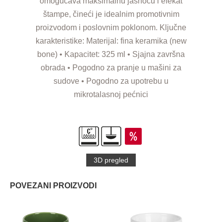
omogućava maksimalnu jasnoću i efekat
štampe, čineći je idealnim promotivnim
proizvodom i poslovnim poklonom. Ključne
karakteristike: Materijal: fina keramika (new
bone) • Kapacitet: 325 ml • Sjajna završna
obrada • Pogodno za pranje u mašini za
sudove • Pogodno za upotrebu u
mikrotalasnoj pećnici
3D pregled
POVEZANI PROIZVODI