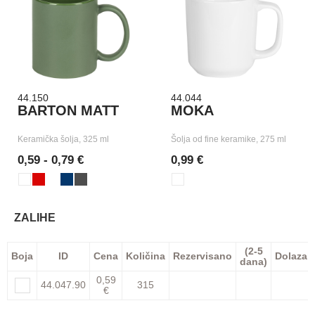
44.150
44.044
BARTON MATT
MOKA
Keramička šolja, 325 ml
Šolja od fine keramike, 275 ml
0,59 - 0,79 €
0,99 €
ZALIHE
(2-5
Boja
ID
Cena
Količina
Rezervisano
Dolazak
dana)
0,59
44.047.90
315
€