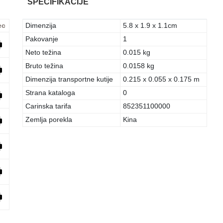
SPECIFIKACIJE
ec
Dimenzija
5.8 x 1.9 x 1.1cm
Pakovanje
1
Neto težina
0.015 kg
Bruto težina
0.0158 kg
Dimenzija transportne kutije
0.215 x 0.055 x 0.175 m
Strana kataloga
0
Carinska tarifa
852351100000
Zemlja porekla
Kina