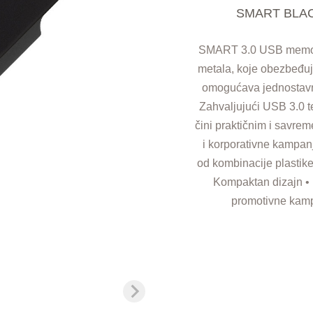
SMART BLACK 
SMART 3.0 USB memorij
metala, koje obezbeđuje
omogućava jednostavn
Zahvaljujući USB 3.0 t
čini praktičnim i savr
i korporativne kampanj
od kombinacije plastike
Kompaktan dizajn •
promotivne kampa