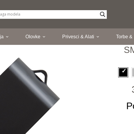
ja
Olovke
Privesci & Alati
Torbe &
S
P