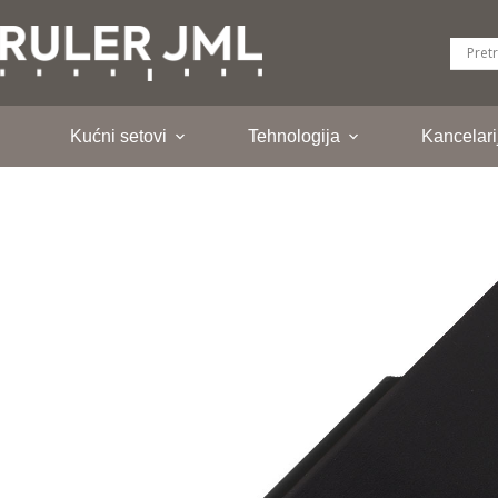
Skip
to
content
Kućni setovi
Tehnologija
Kancelari