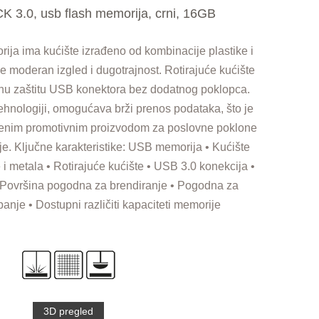
3.0, usb flash memorija, crni, 16GB
a ima kućište izrađeno od kombinacije plastike i
 moderan izgled i dugotrajnost. Rotirajuće kućište
u zaštitu USB konektora bez dodatnog poklopca.
ehnologiji, omogućava brži prenos podataka, što je
emenim promotivnim proizvodom za poslovne poklone
e. Ključne karakteristike: USB memorija • Kućište
 i metala • Rotirajuće kućište • USB 3.0 konekcija •
 Površina pogodna za brendiranje • Pogodna za
nje • Dostupni različiti kapaciteti memorije
3D pregled