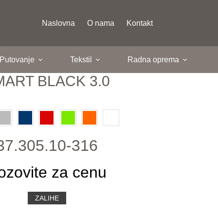
Naslovna
O nama
Kontakt
 Putovanje
Tekstil
Radna oprema
MART BLACK 3.0
37.305.10-316
ozovite za cenu
ZALIHE