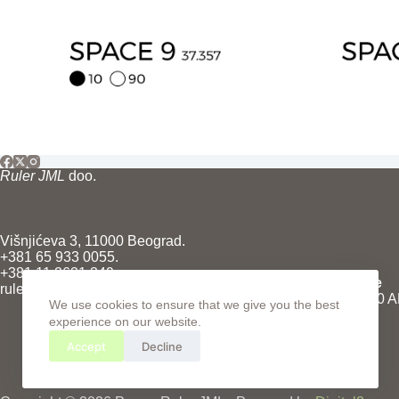
Ruler JML
doo.
Višnjićeva 3, 11000 Beograd.
+381 65 933 0055.
+381 11 2631 349.
Radno vreme
rulerjml@gmail.com.
Pon - Pet: 8:00 
We use cookies to ensure that we give you the best
experience on our website.
Accept
Decline