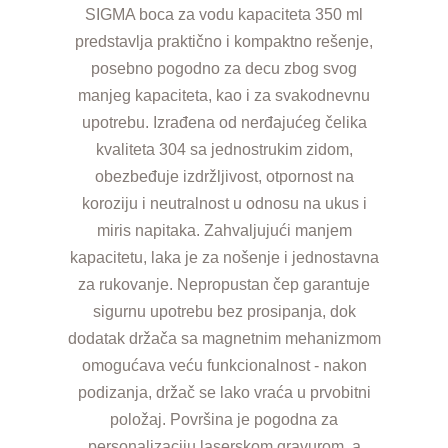
SIGMA boca za vodu kapaciteta 350 ml
predstavlja praktično i kompaktno rešenje,
posebno pogodno za decu zbog svog
manjeg kapaciteta, kao i za svakodnevnu
upotrebu. Izrađena od nerđajućeg čelika
kvaliteta 304 sa jednostrukim zidom,
obezbeđuje izdržljivost, otpornost na
koroziju i neutralnost u odnosu na ukus i
miris napitaka. Zahvaljujući manjem
kapacitetu, laka je za nošenje i jednostavna
za rukovanje. Nepropustan čep garantuje
sigurnu upotrebu bez prosipanja, dok
dodatak držača sa magnetnim mehanizmom
omogućava veću funkcionalnost - nakon
podizanja, držač se lako vraća u prvobitni
položaj. Površina je pogodna za
personalizaciju laserskom gravurom, a