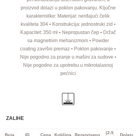
proizvod dolazi u poklon pakovanju. Ključne
karakteristike: Materijal: nerđajući čelik
kvaliteta 304 • Konstrukcija: jednostruki zid •
Kapacitet: 350 ml • Nepropustan čep • Držač
sa magnetnim mehanizmom • Powder
coating završni premaz • Poklon pakovanje •
Nije pogodno za pranje u mašini za sudove •
Nije pogodno za upotrebu u mikrotalasnoj
pećnici
ZALIHE
(2-5
Boja
ID
Cena
Količina
Rezervisano
Dolaza