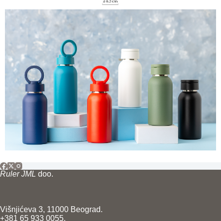
Ruler JML
doo.
Višnjićeva 3, 11000 Beograd.
+381 65 933 0055.