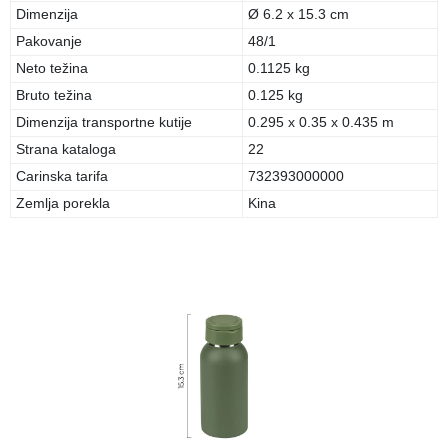
Dimenzija
Ø 6.2 x 15.3 cm
Pakovanje
48/1
Neto težina
0.1125 kg
Bruto težina
0.125 kg
Dimenzija transportne kutije
0.295 x 0.35 x 0.435 m
Strana kataloga
22
Carinska tarifa
732393000000
Zemlja porekla
Kina