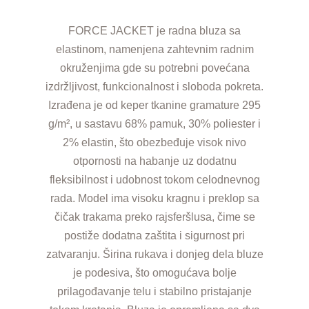
FORCE JACKET je radna bluza sa
elastinom, namenjena zahtevnim radnim
okruženjima gde su potrebni povećana
izdržljivost, funkcionalnost i sloboda pokreta.
Izrađena je od keper tkanine gramature 295
g/m², u sastavu 68% pamuk, 30% poliester i
2% elastin, što obezbeđuje visok nivo
otpornosti na habanje uz dodatnu
fleksibilnost i udobnost tokom celodnevnog
rada. Model ima visoku kragnu i preklop sa
čičak trakama preko rajsferšlusa, čime se
postiže dodatna zaštita i sigurnost pri
zatvaranju. Širina rukava i donjeg dela bluze
je podesiva, što omogućava bolje
prilagođavanje telu i stabilno pristajanje