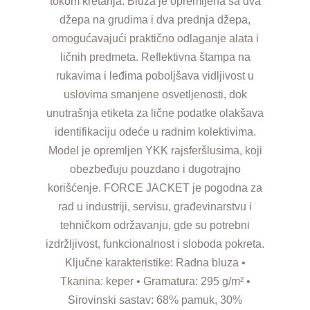
tokom kretanja. Bluza je opremljena sa dva
džepa na grudima i dva prednja džepa,
omogućavajući praktično odlaganje alata i
ličnih predmeta. Reflektivna štampa na
rukavima i leđima poboljšava vidljivost u
uslovima smanjene osvetljenosti, dok
unutrašnja etiketa za lične podatke olakšava
identifikaciju odeće u radnim kolektivima.
Model je opremljen YKK rajsferšlusima, koji
obezbeđuju pouzdano i dugotrajno
korišćenje. FORCE JACKET je pogodna za
rad u industriji, servisu, građevinarstvu i
tehničkom održavanju, gde su potrebni
izdržljivost, funkcionalnost i sloboda pokreta.
Ključne karakteristike: Radna bluza •
Tkanina: keper • Gramatura: 295 g/m² •
Sirovinski sastav: 68% pamuk, 30%