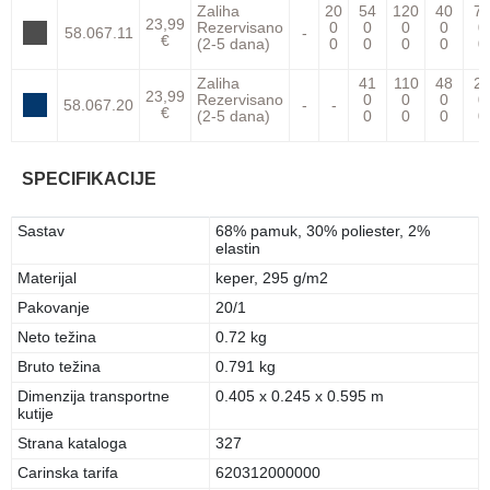
Zaliha
20
54
120
40
7
23,99
Rezervisano
0
0
0
0
0
58.067.11
-
€
(2-5 dana)
0
0
0
0
0
Zaliha
41
110
48
2
23,99
Rezervisano
0
0
0
0
58.067.20
-
-
€
(2-5 dana)
0
0
0
0
SPECIFIKACIJE
Sastav
68% pamuk, 30% poliester, 2%
elastin
Materijal
keper, 295 g/m2
Pakovanje
20/1
Neto težina
0.72 kg
Bruto težina
0.791 kg
Dimenzija transportne
0.405 x 0.245 x 0.595 m
kutije
Strana kataloga
327
Carinska tarifa
620312000000