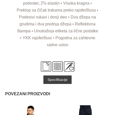
poliester, 2% elastin • Visoka kragna •
Preklop sa čičak trakama preko rajsferšlusa •
Podesivi rukavi i donji deo • Dva džepa na
grudima i dva prednja džepa • Reflektivna
štampa • Unutrašnja etiketa za lične podatke
• YKK rajsferšlusi • Pogodna za zahtevne
radne uslov
Specifikacije
POVEZANI PROIZVODI