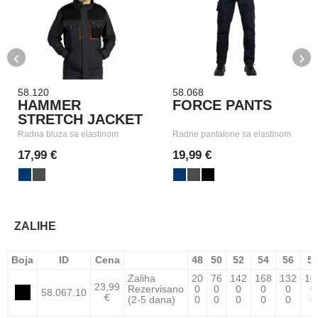
‹
›
58.120
58.068
HAMMER
FORCE PANTS
STRETCH JACKET
Radna bluza sa elastinom
Radne pantalone sa elastinom
17,99 €
19,99 €
ZALIHE
Boja
ID
Cena
48
50
52
54
56
5
Zaliha
20
76
142
168
132
10
23,99
Rezervisano
0
0
0
0
0
0
58.067.10
€
(2-5 dana)
0
0
0
0
0
0